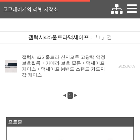
코코데이지의 리뷰 저장소
갤럭시s25울트라맥세이프
:
「1」
건
갤럭시 s25 울트라 신지모루 고광택 액정
보호필름 + 카메라 보호 필름 + 맥세이프
2025.02.09
케이스 + 맥세이프 M밴드 스탠드 카드지
갑 케이스
◀
1
▶
프로필