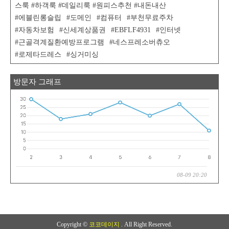
스룩 #하객룩 #데일리룩 #원피스추천 #내돈내산
에블린롱슬립
도메인
컴퓨터
부천무료주차
자동차보험
신세계상품권
EBFLF4931
인터넷
근골격계질환예방프로그램
네스프레소버츄오
로제타드레스
싱거미싱
방문자 그래프
08-09 20:20
Copyright ©
코코데이지
. All Right Reserved.