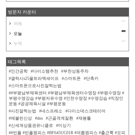
방문자 카운터
어제
오늘
누적
태그목록
인간공학
다이소템추천
부천상동주차
갤럭시s25울트라맥세이프
스마트폰
단축키
스마트폰으로사진잘찍는법
#부평남부체육센터 #부평남부체육센터수영장 #부평수영장 #
부평수영강습 #부평자유수영 #인천수영장 #수영강습 #직장인
운동 #공공체육시설 #부평운동
사진잘찍는법
네스프레소
다이소데스크테리어
에블린신상
dns
근골격계질환
재봉틀
신세계상품권유니클로
미싱기
#빈폴 #빈폴원피스 #BF645UC01R #여름원피스 #출근룩 #오피