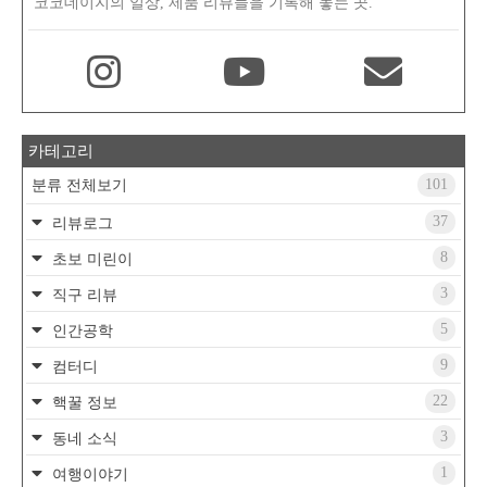
코코데이지의 일상, 제품 리뷰들을 기록해 놓는 곳.
카테고리
101
분류 전체보기
37
리뷰로그
8
초보 미린이
3
직구 리뷰
5
인간공학
9
컴터디
22
핵꿀 정보
3
동네 소식
1
여행이야기