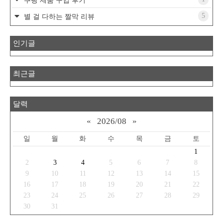
쿠팡 제품 구입 후기
5
별 걸 다하는 짤막 리뷰
인기글
최근글
달력
«
2026/08
»
일
월
화
수
목
금
토
1
2
3
4
5
6
7
8
9
10
11
12
13
14
15
16
17
18
19
20
21
22
23
24
25
26
27
28
29
30
31