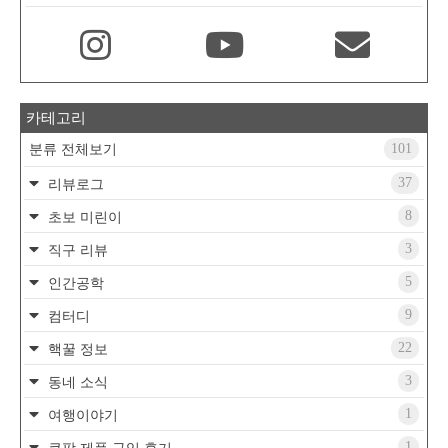
카테고리
101
분류 전체보기
37
리뷰로그
8
초보 미린이
3
직구 리뷰
5
인간공학
9
컴터디
22
핵꿀 정보
3
동네 소식
1
여행이야기
1