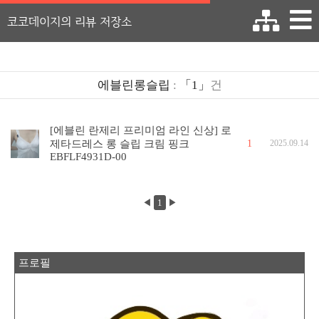
코코데이지의 리뷰 저장소
에블린롱슬립
:
「1」
건
[에블린 란제리 프리미엄 라인 신상] 로
1
제타드레스 롱 슬립 크림 핑크
2025.09.14
EBFLF4931D-00
◀
1
▶
프로필