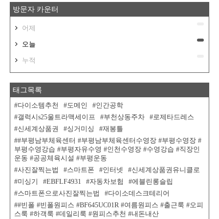
방문자 카운터
어제
오늘
누적
태그목록
다이소템추천
도메인
인간공학
갤럭시s25울트라맥세이프
부천상동주차
로제타드레스
신세계상품권
싱거미싱
재봉틀
#부평남부체육센터 #부평남부체육센터수영장 #부평수영장 #
부평수영강습 #부평자유수영 #인천수영장 #수영강습 #직장인
운동 #공공체육시설 #부평운동
사진잘찍는법
스마트폰
인터넷
신세계상품권유니클로
미싱기
EBFLF4931
자동차보험
에블린롱슬립
스마트폰으로사진잘찍는법
다이소데스크테리어
#빈폴 #빈폴원피스 #BF645UC01R #여름원피스 #출근룩 #오피
스룩 #하객룩 #데일리룩 #원피스추천 #내돈내산