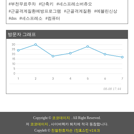
부천무료주차
단축키
네스프레소버츄오
근골격계질환예방프로그램
근골격계질환
에블린신상
dns
네스프레소
컴퓨터
방문자 그래프
08-08 17:44
Copyright ©
코코데이지
. All Right Reserved.
저
코코데이지
, 사이버렉카 퇴치에 적극 동참합니다.
(친효스킨 v2.6.3)
Copyleft ©
친절한효자손