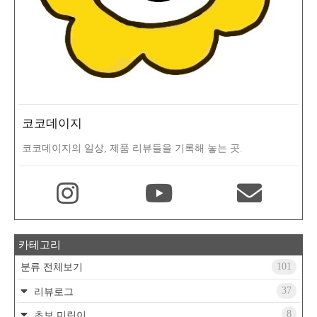
코코데이지
코코데이지의 일상, 제품 리뷰들을 기록해 놓는 곳.
카테고리
101
분류 전체보기
37
리뷰로그
8
초보 미린이