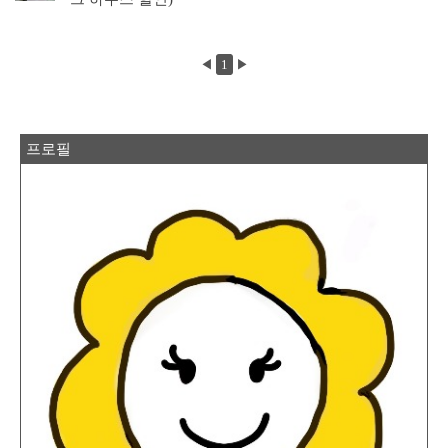
◀
1
▶
프로필