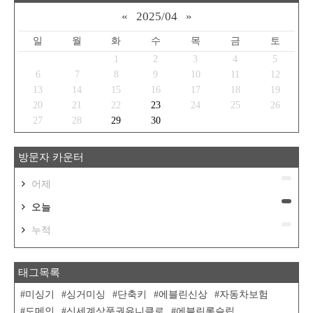
«
2025/04
»
일
월
화
수
목
금
토
1
2
3
4
5
6
7
8
9
10
11
12
13
14
15
16
17
18
19
20
21
22
23
24
25
26
27
28
29
30
방문자 카운터
어제
오늘
누적
태그목록
미싱기
싱거미싱
단축키
에블린신상
자동차보험
도메인
신세계상품권유니클로
에블린롱슬립