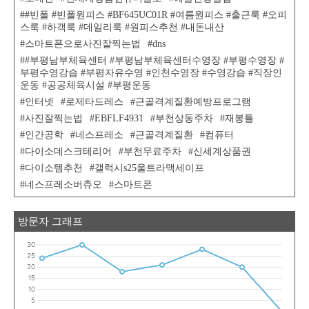
#빈폴 #빈폴원피스 #BF645UC01R #여름원피스 #출근룩 #오피
스룩 #하객룩 #데일리룩 #원피스추천 #내돈내산
스마트폰으로사진잘찍는법
dns
#부평남부체육센터 #부평남부체육센터수영장 #부평수영장 #
부평수영강습 #부평자유수영 #인천수영장 #수영강습 #직장인
운동 #공공체육시설 #부평운동
인터넷
로제타드레스
근골격계질환예방프로그램
사진잘찍는법
EBFLF4931
부천상동주차
재봉틀
인간공학
네스프레소
근골격계질환
컴퓨터
다이소데스크테리어
부천무료주차
신세계상품권
다이소템추천
갤럭시s25울트라맥세이프
네스프레소버츄오
스마트폰
방문자 그래프