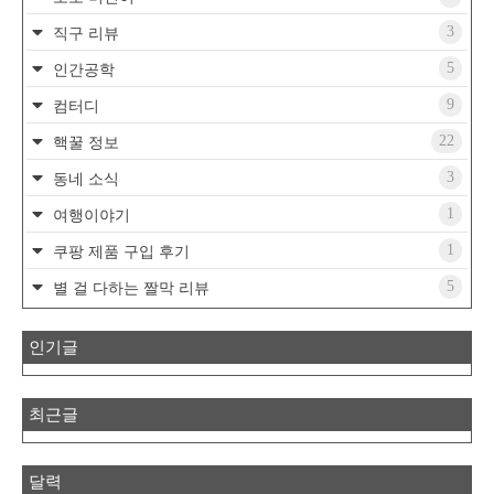
3
직구 리뷰
5
인간공학
9
컴터디
22
핵꿀 정보
3
동네 소식
1
여행이야기
1
쿠팡 제품 구입 후기
5
별 걸 다하는 짤막 리뷰
인기글
최근글
달력